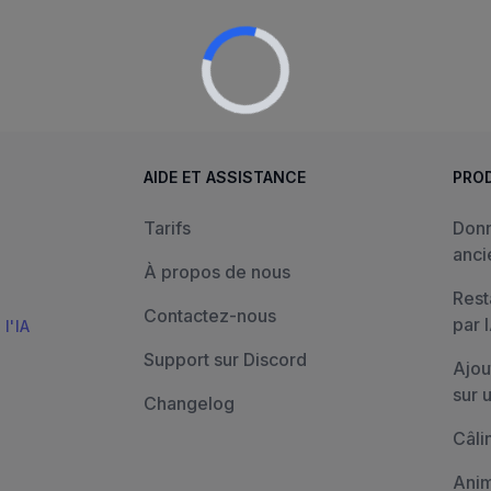
AIDE ET ASSISTANCE
PRO
Tarifs
Donn
anci
À propos de nous
Rest
Contactez-nous
par 
l'IA
Support sur Discord
Ajou
sur 
Changelog
Câli
Anim